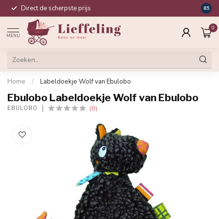
Direct de scherpste prijs
Compl
8.5
0
MENU
Home
/
Labeldoekje Wolf van Ebulobo
Ebulobo Labeldoekje Wolf van Ebulobo
(0)
EBULOBO