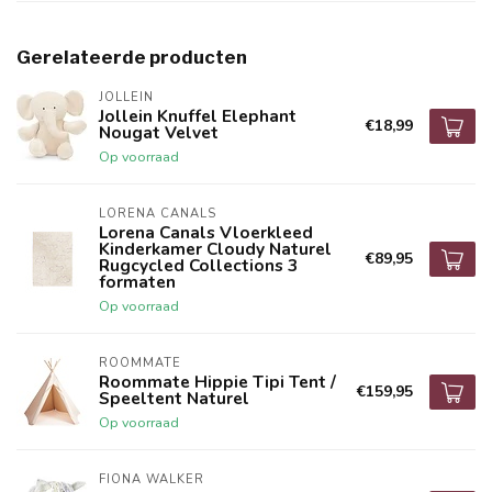
Gerelateerde producten
JOLLEIN
Jollein Knuffel Elephant
€18,99
Nougat Velvet
Op voorraad
LORENA CANALS
Lorena Canals Vloerkleed
Kinderkamer Cloudy Naturel
€89,95
Rugcycled Collections 3
formaten
Op voorraad
ROOMMATE
Roommate Hippie Tipi Tent /
€159,95
Speeltent Naturel
Op voorraad
FIONA WALKER