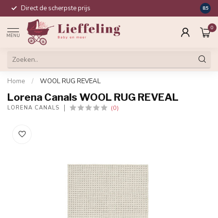
Direct de scherpste prijs
Compl
8.5
0
MENU
Home
/
WOOL RUG REVEAL
Lorena Canals WOOL RUG REVEAL
(0)
LORENA CANALS