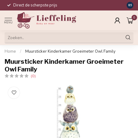
Direct de scherpste prijs
Compl
8.5
0
MENU
Home
/
Muursticker Kinderkamer Groeimeter Owl Family
Muursticker Kinderkamer Groeimeter
Owl Family
(0)