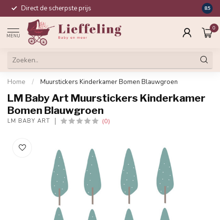
Direct de scherpste prijs
Compl
8.5
0
MENU
Home
/
Muurstickers Kinderkamer Bomen Blauwgroen
LM Baby Art Muurstickers Kinderkamer
Bomen Blauwgroen
(0)
LM BABY ART