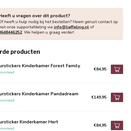
Heeft u vragen over dit product?
Of heeft u hulp nodig bij het bestellen? Neem gerust contact op
met onze supportafdeling via
info@lieffeling.nl
of
0648446252
. We helpen u graag verder!
rde producten
rstickers Kinderkamer Forest Family
€84,95
voorraad
urstickers Kinderkamer Pandadream
€149,95
voorraad
rsticker Kinderkamer Hert
€84,95
voorraad