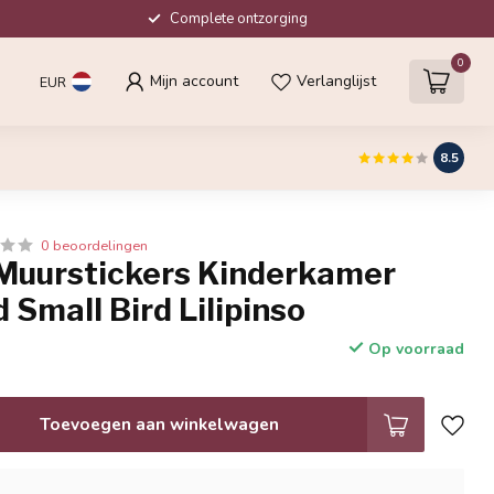
Complete ontzorging
0
Mijn account
Verlanglijst
EUR
8.5
0 beoordelingen
 Muurstickers Kinderkamer
 Small Bird Lilipinso
Op voorraad
Toevoegen aan winkelwagen