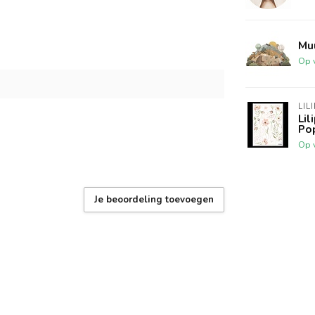
Mu
Op 
LIL
Lil
Po
Op 
Je beoordeling toevoegen