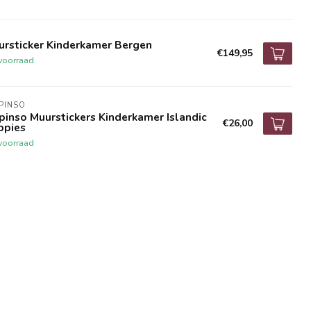
ursticker Kinderkamer Bergen
€149,95
voorraad
IPINSO
ipinso Muurstickers Kinderkamer Islandic
€26,00
ppies
voorraad