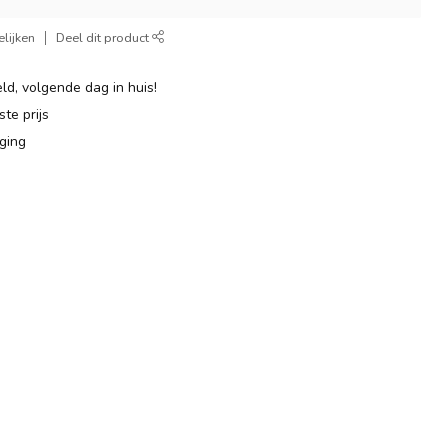
lijken
Deel dit product
ld, volgende dag in huis!
te prijs
ging