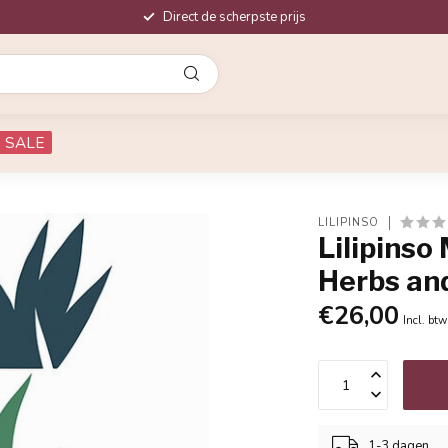
Direct de scherpste prijs
SALE
LILIPINSO
Lilipinso
Herbs and
€26,00
Incl. btw
1-3 dagen