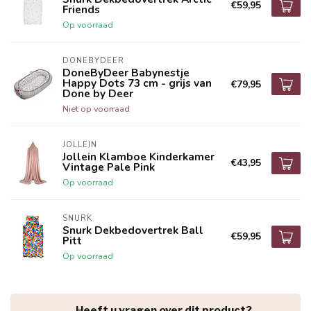
€59,95
Friends
Op voorraad
DONEBYDEER
DoneByDeer Babynestje
Happy Dots 73 cm - grijs van
€79,95
Done by Deer
Niet op voorraad
JOLLEIN
Jollein Klamboe Kinderkamer
€43,95
Vintage Pale Pink
Op voorraad
SNURK
Snurk Dekbedovertrek Ball
€59,95
Pitt
Op voorraad
Heeft u vragen over dit product?