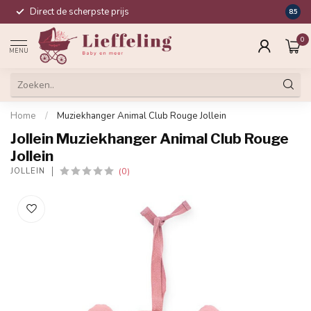
Direct de scherpste prijs
Compl
8.5
0
MENU
Home
/
Muziekhanger Animal Club Rouge Jollein
Jollein Muziekhanger Animal Club Rouge
Jollein
(0)
JOLLEIN