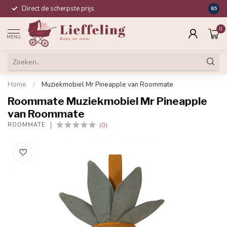
Direct de scherpste prijs
Compl
8.5
0
MENU
Home
/
Muziekmobiel Mr Pineapple van Roommate
Roommate Muziekmobiel Mr Pineapple
van Roommate
(0)
ROOMMATE