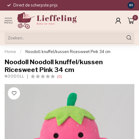
Direct de scherpste prijs
Compl
8.5
0
MENU
Home
/
Noodoll knuffel/kussen Ricesweet Pink 34 cm
Noodoll Noodoll knuffel/kussen
Ricesweet Pink 34 cm
(0)
NOODOLL