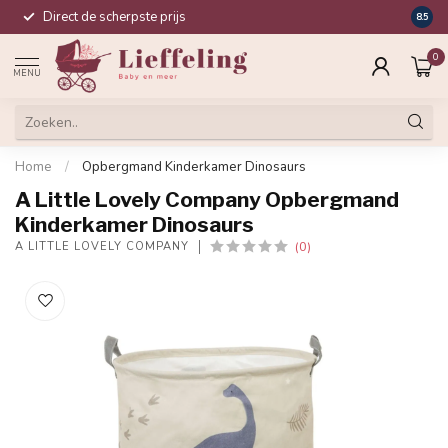
Direct de scherpste prijs
Compl
8.5
0
MENU
Home
/
Opbergmand Kinderkamer Dinosaurs
A Little Lovely Company Opbergmand
Kinderkamer Dinosaurs
(0)
A LITTLE LOVELY COMPANY