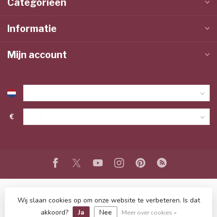
Categorieën
Informatie
Mijn account
€
Wij slaan cookies op om onze website te verbeteren. Is dat
© Copyright 2026 www.lieffeling.nl
- Powered by
Lightspeed
-
Lightspeed design
by
Dyvelopment
akkoord?
Ja
Nee
Meer over cookies »