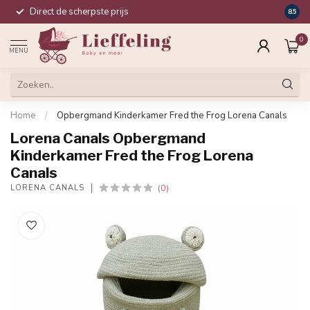
Direct de scherpste prijs
Compl
8.5
0
MENU
Home
/
Opbergmand Kinderkamer Fred the Frog Lorena Canals
Lorena Canals Opbergmand
Kinderkamer Fred the Frog Lorena
Canals
(0)
LORENA CANALS