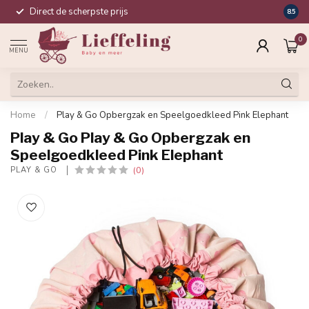
Direct de scherpste prijs
Compl
8.5
0
MENU
Home
/
Play & Go Opbergzak en Speelgoedkleed Pink Elephant
Play & Go Play & Go Opbergzak en
Speelgoedkleed Pink Elephant
(0)
PLAY & GO 