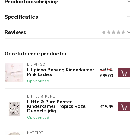
Productomschrijving
Specificaties
Reviews
Gerelateerde producten
LILIPINSO
€90,00
Lilipinso Behang Kinderkamer
Pink Ladies
€85,00
Op voorraad
LITTLE & PURE
Little & Pure Poster
Kinderkamer Tropics Roze
€15,95
Dubbelzijdig
Op voorraad
NATTIOT