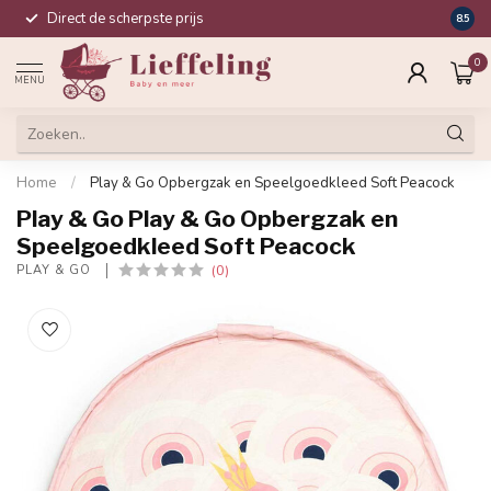
Direct de scherpste prijs
Compl
8.5
0
MENU
Home
/
Play & Go Opbergzak en Speelgoedkleed Soft Peacock
Play & Go Play & Go Opbergzak en
Speelgoedkleed Soft Peacock
(0)
PLAY & GO 