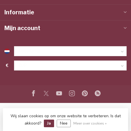
Informatie
Mijn account
€
Wij slaan cookies op om onze website te verbeteren. Is dat
© Copyright 2026 www.lieffeling.nl
- Powered by
Lightspeed
-
Lightspeed design
by
Dyvelopment
akkoord?
Ja
Nee
Meer over cookies »