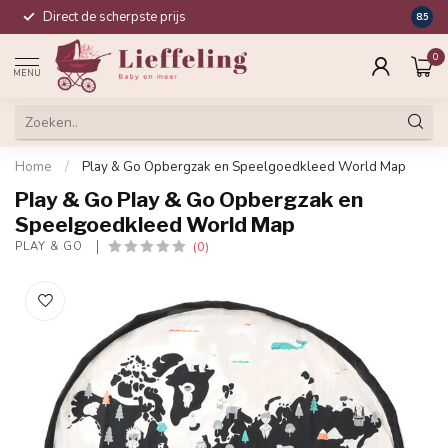
Direct de scherpste prijs
Compl
8.5
0
MENU
Home
/
Play & Go Opbergzak en Speelgoedkleed World Map
Play & Go Play & Go Opbergzak en
Speelgoedkleed World Map
(0)
PLAY & GO 