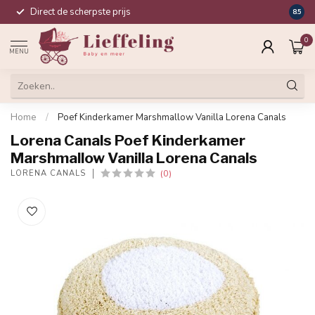
Direct de scherpste prijs
Compl
8.5
0
MENU
Home
/
Poef Kinderkamer Marshmallow Vanilla Lorena Canals
Lorena Canals Poef Kinderkamer
Marshmallow Vanilla Lorena Canals
(0)
LORENA CANALS