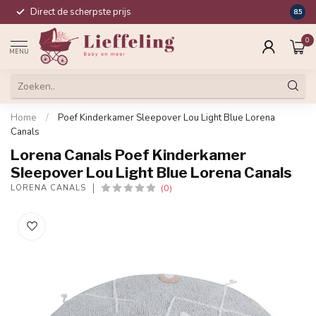
Direct de scherpste prijs
Compl
8.5
0
MENU
Home
/
Poef Kinderkamer Sleepover Lou Light Blue Lorena
Canals
Lorena Canals Poef Kinderkamer
Sleepover Lou Light Blue Lorena Canals
(0)
LORENA CANALS