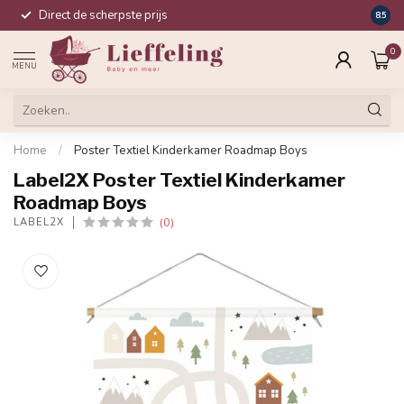
Direct de scherpste prijs
Compl
8.5
0
MENU
Home
/
Poster Textiel Kinderkamer Roadmap Boys
Label2X Poster Textiel Kinderkamer
Roadmap Boys
(0)
LABEL2X