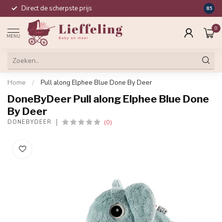
Direct de scherpste prijs
Compl
8.5
0
MENU
Home
/
Pull along Elphee Blue Done By Deer
DoneByDeer Pull along Elphee Blue Done
By Deer
(0)
DONEBYDEER