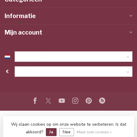
Informatie
Mijn account
€
Wij slaan cookies op om onze website te verbeteren. Is dat
© Copyright 2026 www.lieffeling.nl
- Powered by
Lightspeed
-
Lightspeed design
by
Dyvelopment
akkoord?
Ja
Nee
Meer over cookies »