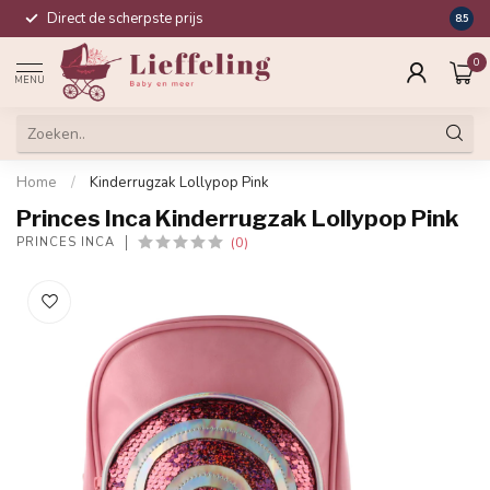
Direct de scherpste prijs
Compl
8.5
0
MENU
Home
/
Kinderrugzak Lollypop Pink
Princes Inca Kinderrugzak Lollypop Pink
(0)
PRINCES INCA