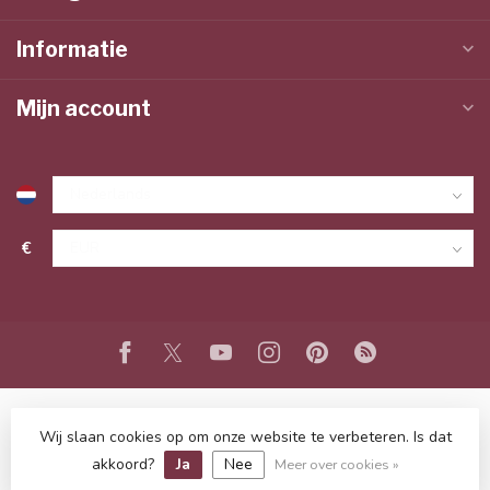
Informatie
Mijn account
€
Wij slaan cookies op om onze website te verbeteren. Is dat
© Copyright 2026 www.lieffeling.nl
- Powered by
Lightspeed
-
Lightspeed design
by
Dyvelopment
akkoord?
Ja
Nee
Meer over cookies »