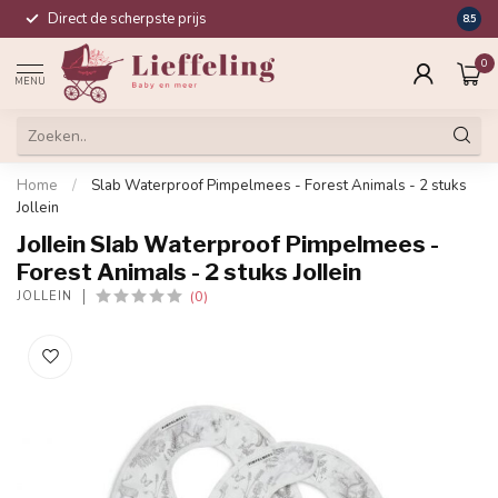
Direct de scherpste prijs
Compl
8.5
0
MENU
Home
/
Slab Waterproof Pimpelmees - Forest Animals - 2 stuks
Jollein
Jollein Slab Waterproof Pimpelmees -
Forest Animals - 2 stuks Jollein
(0)
JOLLEIN