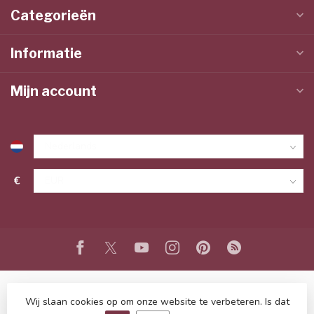
Categorieën
Informatie
Mijn account
€
Wij slaan cookies op om onze website te verbeteren. Is dat
© Copyright 2026 www.lieffeling.nl
- Powered by
Lightspeed
-