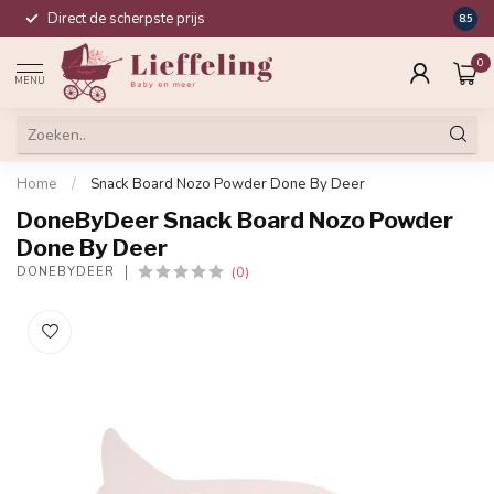
Direct de scherpste prijs
Compl
8.5
0
MENU
Home
/
Snack Board Nozo Powder Done By Deer
DoneByDeer Snack Board Nozo Powder
Done By Deer
(0)
DONEBYDEER