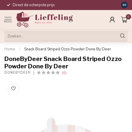
Direct de scherpste prijs
Compl
8.5
0
MENU
Home
/
Snack Board Striped Ozzo Powder Done By Deer
DoneByDeer Snack Board Striped Ozzo
Powder Done By Deer
(0)
DONEBYDEER