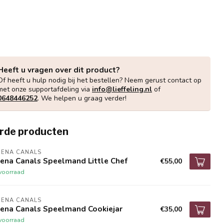
Heeft u vragen over dit product?
Of heeft u hulp nodig bij het bestellen? Neem gerust contact op
met onze supportafdeling via
info@lieffeling.nl
of
0648446252
. We helpen u graag verder!
rde producten
RENA CANALS
ena Canals Speelmand Little Chef
€55,00
voorraad
RENA CANALS
rena Canals Speelmand Cookiejar
€35,00
voorraad