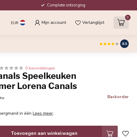
Complete ontzorging
0
Mijn account
Verlanglijst
EUR
8.5
0 beoordelingen
anals Speelkeuken
mer Lorena Canals
Backorder
btw
bergmand in één
Lees meer
.
Toevoegen aan winkelwagen