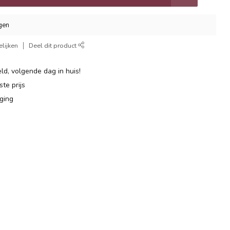
gen
lijken
Deel dit product
ld, volgende dag in huis!
te prijs
ging