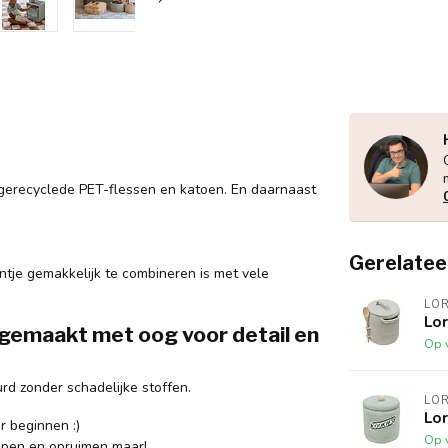
erecyclede PET-flessen en katoen. En daarnaast
Gerelatee
tje gemakkelijk te combineren is met vele
LO
Lor
dgemaakt met oog voor detail en
Op 
rd zonder schadelijke stoffen.
LO
Lo
r beginnen :)
Op 
 open en opruimen maar!