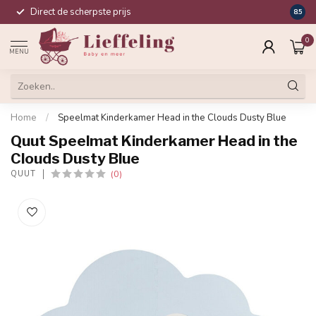
Direct de scherpste prijs
Compl
8.5
0
MENU
Home
/
Speelmat Kinderkamer Head in the Clouds Dusty Blue
Quut Speelmat Kinderkamer Head in the
Clouds Dusty Blue
(0)
QUUT