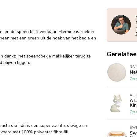
, en de speen blijft vindbaar. Hiermee is zoeken
 speen met een greep uit de hoek van het bedje en
Gerelatee
en dankzij het speendoekje makkelijker terug te
 blijven liggen.
NAT
Nat
Op 
A L
A 
Ki
Op 
cle stof, dit is een super zachte, stevige en
SWI
voerd met 100% polyester fibre fill
Sw