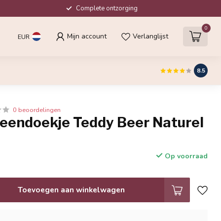
Complete ontzorging
0
Mijn account
Verlanglijst
EUR
8.5
0 beoordelingen
peendoekje Teddy Beer Naturel
Op voorraad
Toevoegen aan winkelwagen