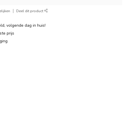
lijken
Deel dit product
ld, volgende dag in huis!
te prijs
ging