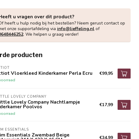
Heeft u vragen over dit product?
Of heeft u hulp nodig bij het bestellen? Neem gerust contact op
met onze supportafdeling via
info@lieffeling.nl
of
0648446252
. We helpen u graag verder!
rde producten
TIOT
tiot Vloerkleed Kinderkamer Perla Ecru
€99,95
voorraad
ITTLE LOVELY COMPANY
Little Lovely Company Nachtlampje
€17,99
nderkamer Poolvos
voorraad
M ESSENTIALS
im Essentials Zwembad Beige
€34,99