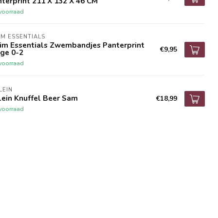
terprint 211 X 132 X 46 CM
voorraad
M ESSENTIALS
im Essentials Zwembandjes Panterprint
€9,95
ge 0-2
voorraad
LEIN
lein Knuffel Beer Sam
€18,99
voorraad