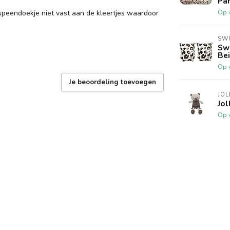
Pan
Op 
n speendoekje niet vast aan de kleertjes waardoor
SWI
Sw
Bei
Op 
Je beoordeling toevoegen
JOL
Jol
Op 