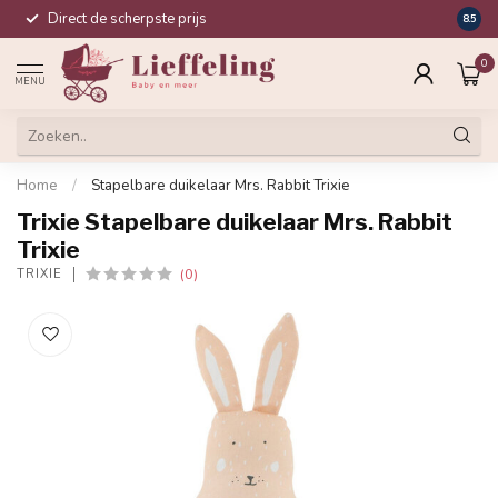
Direct de scherpste prijs
Compl
8.5
0
MENU
Home
/
Stapelbare duikelaar Mrs. Rabbit Trixie
Trixie Stapelbare duikelaar Mrs. Rabbit
Trixie
(0)
TRIXIE