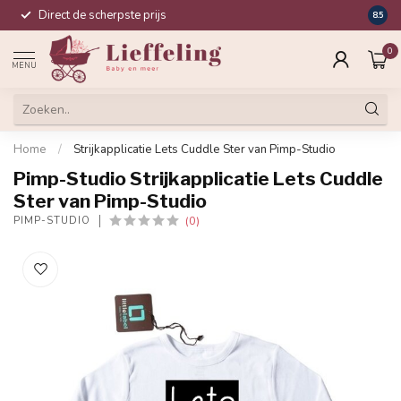
Direct de scherpste prijs
Compl
8.5
0
MENU
Home
/
Strijkapplicatie Lets Cuddle Ster van Pimp-Studio
Pimp-Studio Strijkapplicatie Lets Cuddle
Ster van Pimp-Studio
(0)
PIMP-STUDIO