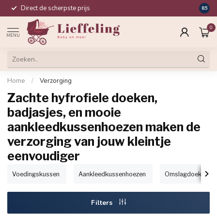
Direct de scherpste prijs
Compl
8.5
0
MENU
Home
/
Verzorging
Zachte hyfrofiele doeken,
badjasjes, en mooie
aankleedkussenhoezen maken de
verzorging van jouw kleintje
eenvoudiger
Voedingskussen
Aankleedkussenhoezen
Omslagdoek & ba
Filters