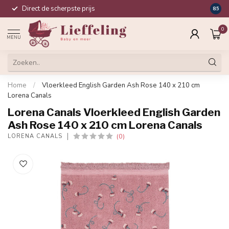
Direct de scherpste prijs
Compl
8.5
0
MENU
Home
/
Vloerkleed English Garden Ash Rose 140 x 210 cm
Lorena Canals
Lorena Canals Vloerkleed English Garden
Ash Rose 140 x 210 cm Lorena Canals
(0)
LORENA CANALS