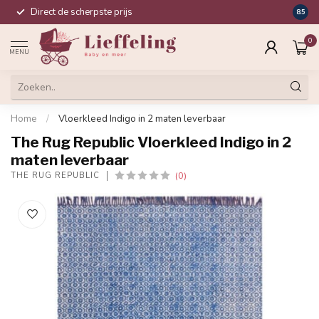
Direct de scherpste prijs
Compl
8.5
0
MENU
Home
/
Vloerkleed Indigo in 2 maten leverbaar
The Rug Republic Vloerkleed Indigo in 2
maten leverbaar
(0)
THE RUG REPUBLIC