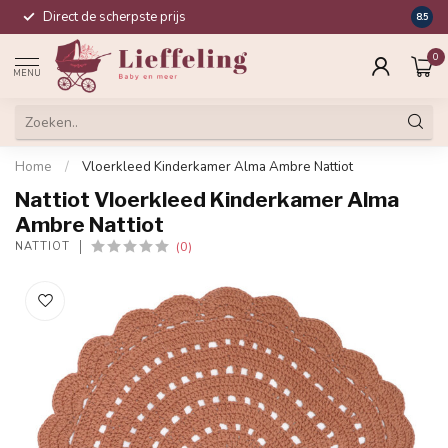
Direct de scherpste prijs
Compl
8.5
0
MENU
Home
/
Vloerkleed Kinderkamer Alma Ambre Nattiot
Nattiot Vloerkleed Kinderkamer Alma
Ambre Nattiot
(0)
NATTIOT