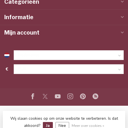
Categorieën
Informatie
Mijn account
€
Wij slaan cookies op om onze website te verbeteren. Is dat
© Copyright 2026 www.lieffeling.nl
- Powered by
Lightspeed
-
Lightspeed design
by
Dyvelopment
akkoord?
Ja
Nee
Meer over cookies »