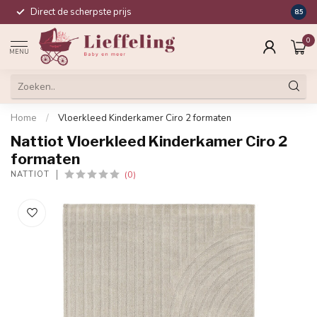
Direct de scherpste prijs
Compl
8.5
0
MENU
Home
/
Vloerkleed Kinderkamer Ciro 2 formaten
Nattiot Vloerkleed Kinderkamer Ciro 2
formaten
(0)
NATTIOT