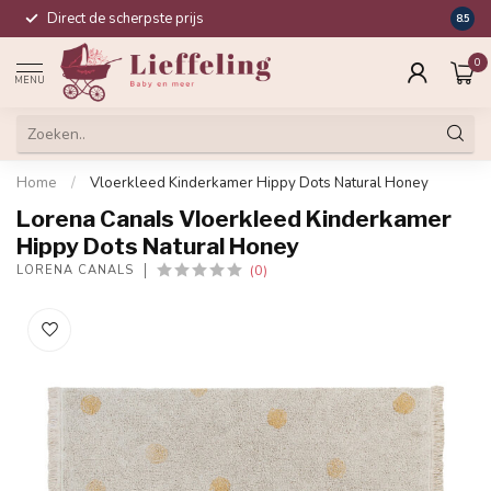
Direct de scherpste prijs
Compl
8.5
0
MENU
Home
/
Vloerkleed Kinderkamer Hippy Dots Natural Honey
Lorena Canals Vloerkleed Kinderkamer
Hippy Dots Natural Honey
(0)
LORENA CANALS