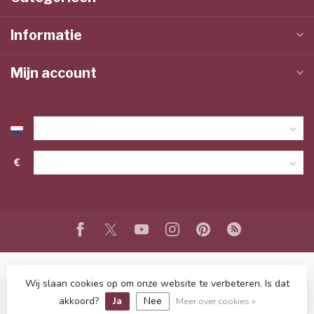
Informatie
Mijn account
€
Wij slaan cookies op om onze website te verbeteren. Is dat
© Copyright 2026 www.lieffeling.nl
- Powered by
Lightspeed
-
Lightspeed design
by
Dyvelopment
akkoord?
Ja
Nee
Meer over cookies »