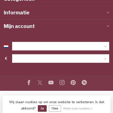
Informatie
Mijn account
€
Wij slaan cookies op om onze website te verbeteren. Is dat
© Copyright 2026 www.lieffeling.nl
- Powered by
Lightspeed
-
Lightspeed design
by
Dyvelopment
akkoord?
Ja
Nee
Meer over cookies »