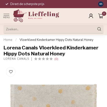
Direct de scherpste prijs
Compl
8.5
0
MENU
Home
/
Vloerkleed Kinderkamer Hippy Dots Natural Honey
Lorena Canals Vloerkleed Kinderkamer
Hippy Dots Natural Honey
(0)
LORENA CANALS