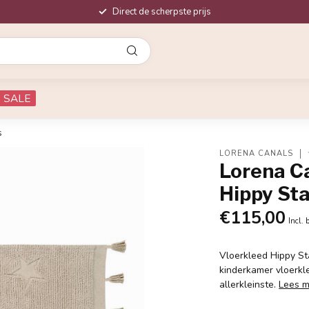
Direct de scherpste prijs
SALE
s
LORENA CANALS
Lorena C
Hippy Sta
€115,00
Incl. 
Vloerkleed Hippy Sta
kinderkamer vloerkl
allerkleinste.
Lees 