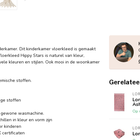
nderkamer. Dit kinderkamer vloerkleed is gemaakt
oerkleed Hippy Stars is naturel van kleur,
vele kleuren en stijlen. Ook mooi in de woonkamer
emische stoffen.
Gerelatee
LO
Lo
ge stoffen
As
Op 
en gewone wasmachine.
illen in kleur en vorm zijn
or kinderen
LO
certificaten
Lo