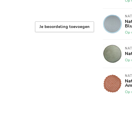
Op 
NAT
Na
Bl
Je beoordeling toevoegen
Op 
NAT
Nat
Op 
NAT
Na
Am
Op 