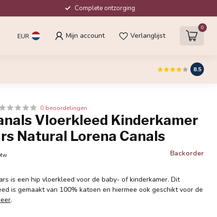
Complete ontzorging
0
Mijn account
Verlanglijst
EUR
8.5
0 beoordelingen
anals Vloerkleed Kinderkamer
rs Natural Lorena Canals
Backorder
btw
rs is een hip vloerkleed voor de baby- of kinderkamer. Dit
eed is gemaakt van 100% katoen en hiermee ook geschikt voor de
meer
.