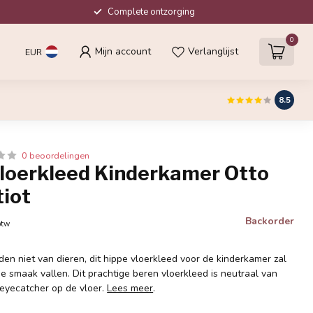
Complete ontzorging
0
Mijn account
Verlanglijst
EUR
8.5
0 beoordelingen
Vloerkleed Kinderkamer Otto
tiot
Backorder
btw
en niet van dieren, dit hippe vloerkleed voor de kinderkamer zal
 de smaak vallen. Dit prachtige beren vloerkleed is neutraal van
 eyecatcher op de vloer.
Lees meer
.