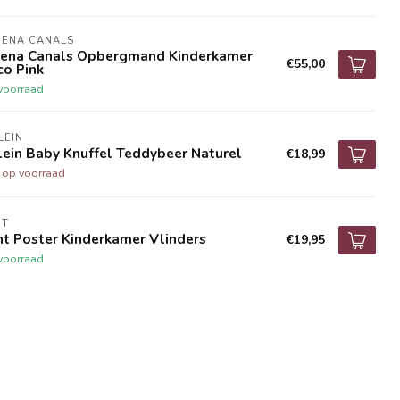
RENA CANALS
rena Canals Opbergmand Kinderkamer
€55,00
co Pink
voorraad
LEIN
lein Baby Knuffel Teddybeer Naturel
€18,99
t op voorraad
NT
t Poster Kinderkamer Vlinders
€19,95
voorraad