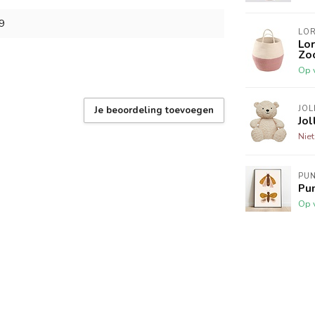
9
LO
Lo
Zo
Op 
JOL
Je beoordeling toevoegen
Jol
Nie
PU
Pun
Op 