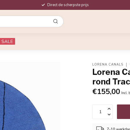
Direct de scherpste prijs
SALE
LORENA CANALS
Lorena C
rond Trac
€155,00
Incl. 
7-10 werkda