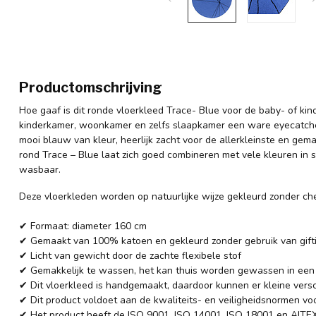
Productomschrijving
Hoe gaaf is dit ronde vloerkleed Trace- Blue voor de baby- of kind
kinderkamer, woonkamer en zelfs slaapkamer een ware eyecatcher
mooi blauw van kleur, heerlijk zacht voor de allerkleinste en g
rond Trace – Blue laat zich goed combineren met vele kleuren in st
wasbaar.
Deze vloerkleden worden op natuurlijke wijze gekleurd zonder ch
✔ Formaat: diameter 160 cm
✔ Gemaakt van 100% katoen en gekleurd zonder gebruik van gifti
✔ Licht van gewicht door de zachte flexibele stof
✔ Gemakkelijk te wassen, het kan thuis worden gewassen in e
✔ Dit vloerkleed is handgemaakt, daardoor kunnen er kleine versch
✔ Dit product voldoet aan de kwaliteits- en veiligheidsnormen vo
✔ Het product heeft de ISO 9001, ISO 14001, ISO 18001 en AITEX 