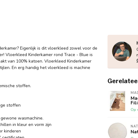
erkamer? Eigenlijk is dit vloerkleed zowel voor de
! Vloerkleed Kinderkamer rond Trace - Blue is
emaakt van 100% katoen. Vloerkleed Kinderkamer
ijlen. En erg handig het vloerkleed is machine
Gerelatee
emische stoffen.
MA
Ma
Fil
ge stoffen
Op 
en gewone wasmachine.
illen in kleur en vorm zijn
NAT
or kinderen
Nat
certificaten