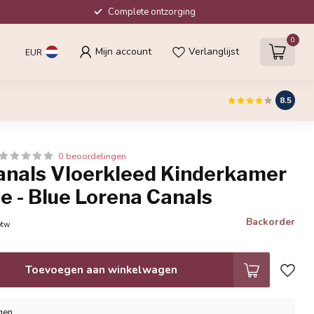
Complete ontzorging
0
Mijn account
Verlanglijst
EUR
8.5
0 beoordelingen
anals Vloerkleed Kinderkamer
e - Blue Lorena Canals
Backorder
btw
Toevoegen aan winkelwagen
gen