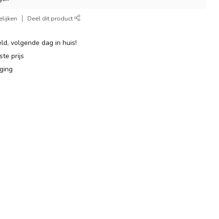
lijken
Deel dit product
ld, volgende dag in huis!
te prijs
ging