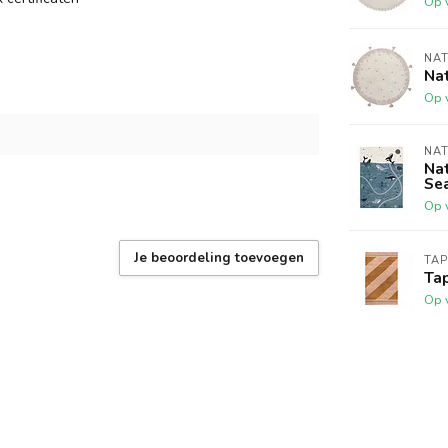
Op 
NAT
Na
Op 
NAT
Na
Se
Op 
Je beoordeling toevoegen
TAP
Tap
Op 