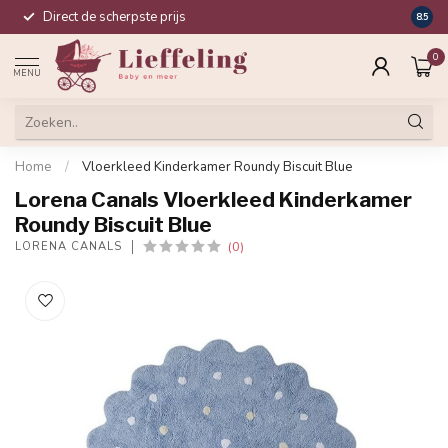
Direct de scherpste prijs
Compl
8.5
0
MENU
Home
/
Vloerkleed Kinderkamer Roundy Biscuit Blue
Lorena Canals Vloerkleed Kinderkamer
Roundy Biscuit Blue
(0)
LORENA CANALS