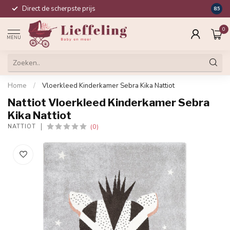
Direct de scherpste prijs
Compl
8.5
0
MENU
Home
/
Vloerkleed Kinderkamer Sebra Kika Nattiot
Nattiot Vloerkleed Kinderkamer Sebra
Kika Nattiot
(0)
NATTIOT