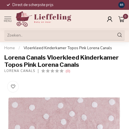
Direct de scherpste prijs
Compl
8.5
0
MENU
Home
/
Vloerkleed Kinderkamer Topos Pink Lorena Canals
Lorena Canals Vloerkleed Kinderkamer
Topos Pink Lorena Canals
(0)
LORENA CANALS