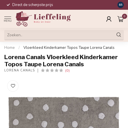
Direct de scherpste prijs
Compl
8.5
0
MENU
Home
/
Vloerkleed Kinderkamer Topos Taupe Lorena Canals
Lorena Canals Vloerkleed Kinderkamer
Topos Taupe Lorena Canals
(0)
LORENA CANALS