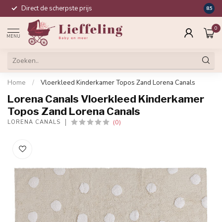
Direct de scherpste prijs
Compl
8.5
0
MENU
Home
/
Vloerkleed Kinderkamer Topos Zand Lorena Canals
Lorena Canals Vloerkleed Kinderkamer
Topos Zand Lorena Canals
(0)
LORENA CANALS