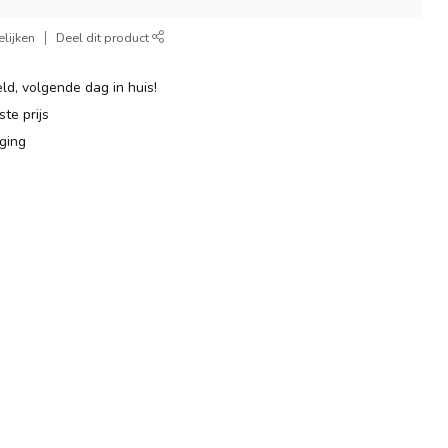
lijken
Deel dit product
ld, volgende dag in huis!
te prijs
ging