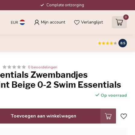
Complete ontzorging
0
Mijn account
Verlanglijst
EUR
8.5
0 beoordelingen
entials Zwembandjes
nt Beige 0-2 Swim Essentials
Op voorraad
Toevoegen aan winkelwagen