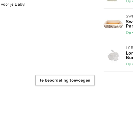
Op 
voor je Baby!
SWI
Sw
Pan
Op 
LO
Lo
Bu
Op 
Je beoordeling toevoegen