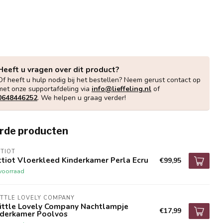
Heeft u vragen over dit product?
Of heeft u hulp nodig bij het bestellen? Neem gerust contact op
met onze supportafdeling via
info@lieffeling.nl
of
0648446252
. We helpen u graag verder!
rde producten
TIOT
tiot Vloerkleed Kinderkamer Perla Ecru
€99,95
voorraad
ITTLE LOVELY COMPANY
Little Lovely Company Nachtlampje
€17,99
nderkamer Poolvos