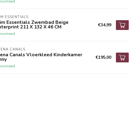
voorraad
M ESSENTIALS
im Essentials Zwembad Beige
€34,99
terprint 211 X 132 X 46 CM
voorraad
RENA CANALS
rena Canals Vloerkleed Kinderkamer
€195,00
nny
voorraad