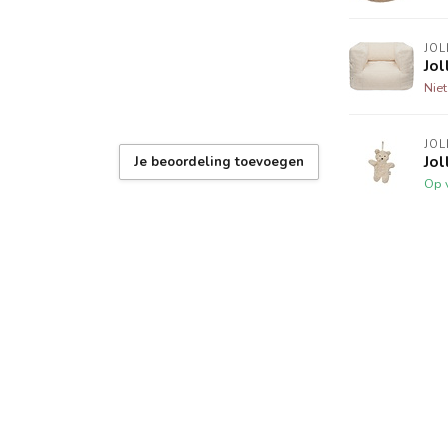
JOL
Jol
Nie
JOL
Jol
Je beoordeling toevoegen
Op 