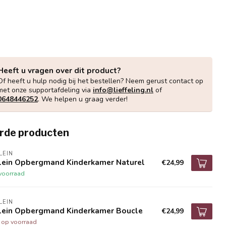
Heeft u vragen over dit product?
Of heeft u hulp nodig bij het bestellen? Neem gerust contact op
met onze supportafdeling via
info@lieffeling.nl
of
0648446252
. We helpen u graag verder!
rde producten
LEIN
llein Opbergmand Kinderkamer Naturel
€24,99
voorraad
LEIN
llein Opbergmand Kinderkamer Boucle
€24,99
t op voorraad