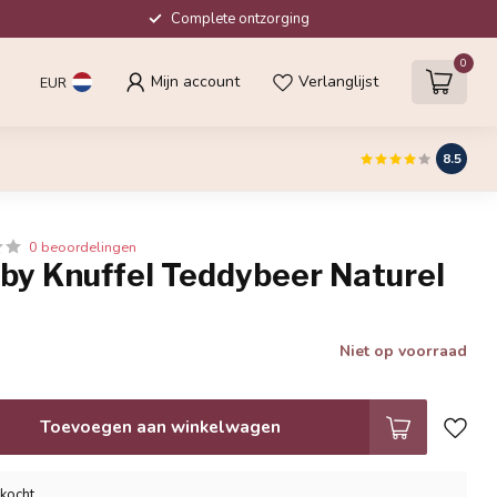
Complete ontzorging
0
Mijn account
Verlanglijst
EUR
8.5
0 beoordelingen
aby Knuffel Teddybeer Naturel
Niet op voorraad
Toevoegen aan winkelwagen
rkocht