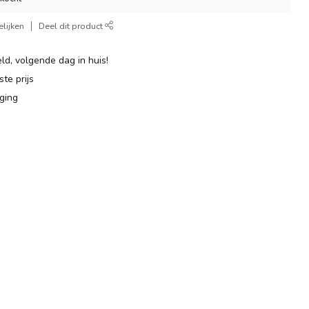
lijken
Deel dit product
ld, volgende dag in huis!
te prijs
ging