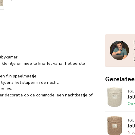
Babykamer.
 kleintje om mee te knuffel vanaf het eerste
en fijn speelmaatje.
Gerelatee
tijdens het slapen in de nacht.
entjes.
JOL
i ter decoratie op de commode, een nachtkastje of
Jo
Op 
JOL
Jo
Nie