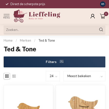
Direct de scherpste prijs
Compl
8.5
0
MENU
Home
/
Merken
/
Ted & Tone
Ted & Tone
Filters