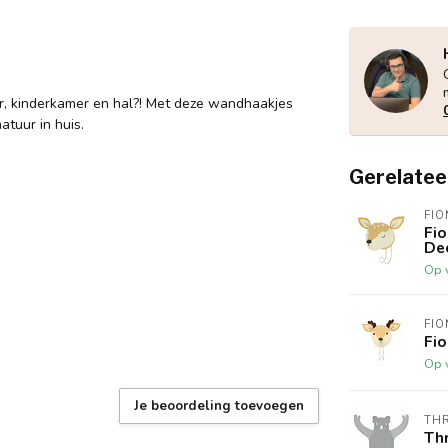
r, kinderkamer en hal?! Met deze wandhaakjes
atuur in huis.
Gerelatee
FIO
Fi
De
Op 
FIO
Fi
Op 
Je beoordeling toevoegen
THR
Th