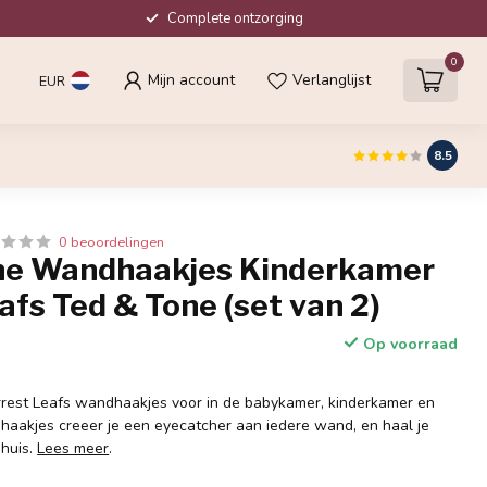
Complete ontzorging
0
Mijn account
Verlanglijst
EUR
8.5
0 beoordelingen
ne Wandhaakjes Kinderkamer
afs Ted & Tone (set van 2)
Op voorraad
orrest Leafs wandhaakjes voor in de babykamer, kinderkamer en
haakjes creeer je een eyecatcher aan iedere wand, en haal je
 huis.
Lees meer
.