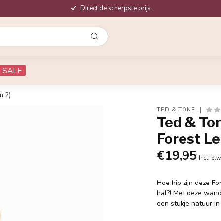
Direct de scherpste prijs
SALE
n 2)
TED & TONE
Ted & To
Forest Le
€19,95
Incl. btw
Hoe hip zijn deze F
hal?! Met deze wand
een stukje natuur in