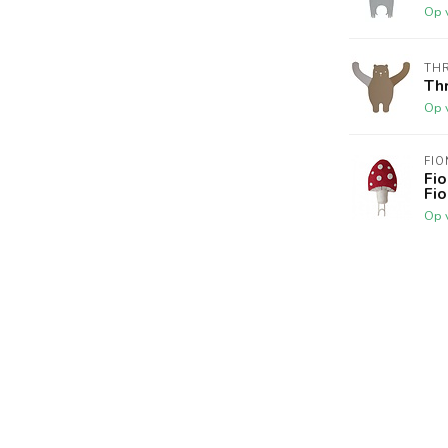
Op 
THR
Th
Op 
FIO
Fi
Fi
Op 