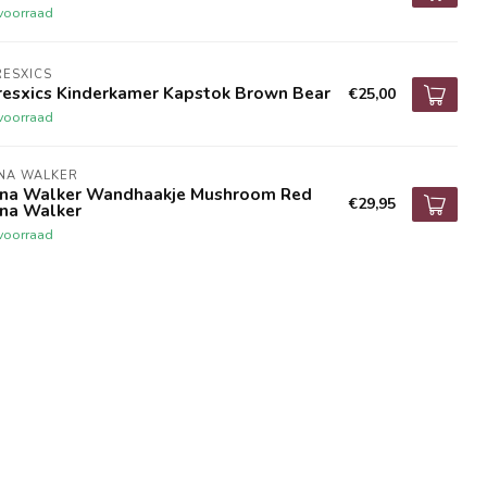
voorraad
ESXICS
resxics Kinderkamer Kapstok Brown Bear
€25,00
voorraad
NA WALKER
ona Walker Wandhaakje Mushroom Red
€29,95
ona Walker
voorraad