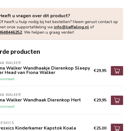
Heeft u vragen over dit product?
Of heeft u hulp nodig bij het bestellen? Neem gerust contact op
met onze supportafdeling via
info@lieffeling.nl
of
0648446252
. We helpen u graag verder!
rde producten
NA WALKER
ona Walker Wandhaakje Dierenkop Sleepy
€29,95
er Head van Fiona Walker
voorraad
NA WALKER
ona Walker Wandhaak Dierenkop Hert
€29,95
voorraad
ESXICS
resxics Kinderkamer Kapstok Koala
€25,00