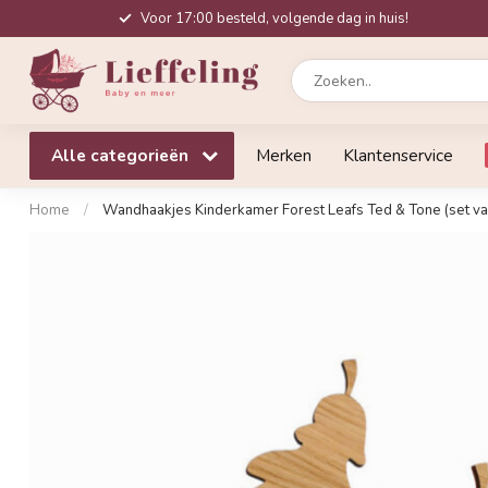
Voor 17:00 besteld, volgende dag in huis!
Alle categorieën
Merken
Klantenservice
Home
/
Wandhaakjes Kinderkamer Forest Leafs Ted & Tone (set va