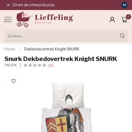
Direct de scherpste prijs
Compl
8.5
0
MENU
Home
/
Dekbedovertrek Knight SNURK
Snurk Dekbedovertrek Knight SNURK
(0)
SNURK