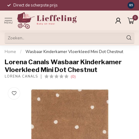
Direct de scherpste prijs
Compl
8.5
0
MENU
Home
/
Wasbaar Kinderkamer Vloerkleed Mini Dot Chestnut
Lorena Canals Wasbaar Kinderkamer
Vloerkleed Mini Dot Chestnut
(0)
LORENA CANALS