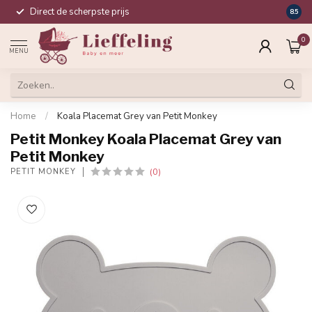
Direct de scherpste prijs
Compl
8.5
0
MENU
Home
/
Koala Placemat Grey van Petit Monkey
Petit Monkey Koala Placemat Grey van
Petit Monkey
(0)
PETIT MONKEY