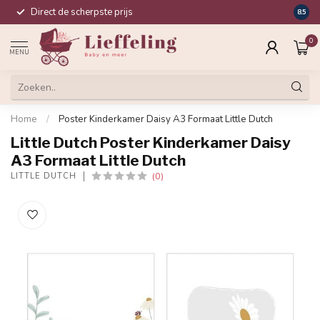
Direct de scherpste prijs
Compl
8.5
0
MENU
Home
/
Poster Kinderkamer Daisy A3 Formaat Little Dutch
Little Dutch Poster Kinderkamer Daisy
A3 Formaat Little Dutch
(0)
LITTLE DUTCH