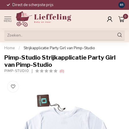
Direct de scherpste prijs
Compl
8.5
0
MENU
Home
/
Strijkapplicatie Party Girl van Pimp-Studio
Pimp-Studio Strijkapplicatie Party Girl
van Pimp-Studio
(0)
PIMP-STUDIO